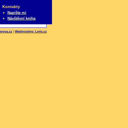
Kontakty
Napište mi
Návštěvní kniha
erova.cz
|
Webhosting: Leris.cz