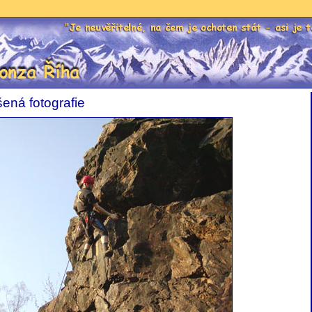
Je neuvěřitelné, na čem je ochoten stát - as
za Říha
ená fotografie