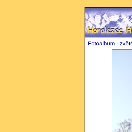
Slepý horolezec Hon
Fotoalbum - zvětš