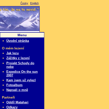
Česky
English
i je to tím, že na to nevidí.
Menu
Úvodní stránka
O mém lezení
Jak lezu
Zážitky z lezení
Projekt Schody do
nebe
Expedice On the sun
2007
Kam jsem už vylezl
Fotoalbum
Napsali o mně
Partneři
Oddíl Matahari
Odkazy