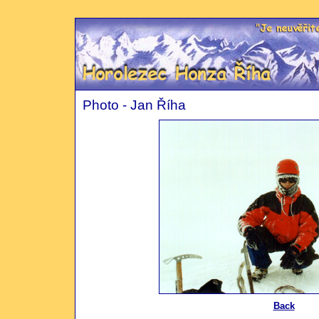
The Eyesight Handicapped Climber
Jan Říha
Photo - Jan Říha
Back