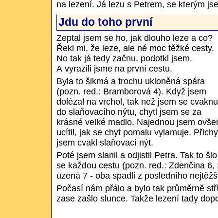
na lezení. Já lezu s Petrem, se kterým js
Jdu do toho první
Zeptal jsem se ho, jak dlouho leze a co?
Řekl mi, že leze, ale né moc těžké cesty.
No tak já tedy začnu, podotkl jsem.
A vyrazili jsme na první cestu.
Byla to šikmá a trochu ukloněná spára
(pozn. red.: Bramborová 4). Když jsem
dolézal na vrchol, tak než jsem se cvaknu
do slaňovacího nýtu, chytl jsem se za
krásné velké madlo. Najednou jsem ovš
ucítil, jak se chyt pomalu vylamuje. Přichy
jsem cvakl slaňovací nýt.
Poté jsem slanil a odjistil Petra. Tak to šl
se každou cestu (pozn. red.: Zdenčina 6,
uzená 7 - oba spadli z posledního nejtěžš
Počasí nám přálo a bylo tak průměrně stří
zase zašlo slunce. Takže lezení tady dopo