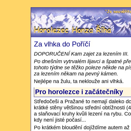
Slepý horolezec Honza Říha
Za vlhka do Poříčí
DOPORUČENÍ Kam zajet za lezením III.
Po dnešním vytrvalém lijavci a špatné př
tohoto týdne se těžko poleze někde na pís
za lezením někam na pevný kámen.
Nejlépe na žulu, ta neklouže ani vlhká.
Pro horolezce i začátečníky
Středočeši a Pražané to nemají daleko do
krátké stěny většinou střední obtížnosti (4
a slaňovací kruhy kvůli lezení na rybu. Co
kdy není jisté počasí...
Po krátkém bloudění dojíždíme autem až