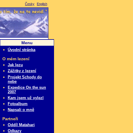
Česky
English
i je to tím, že na to nevidí.
Menu
Úvodní stránka
O mém lezení
Jak lezu
Zážitky z lezení
Projekt Schody do
nebe
Expedice On the sun
2007
Kam jsem už vylezl
Fotoalbum
Napsali o mně
Partneři
Oddíl Matahari
Odkazy