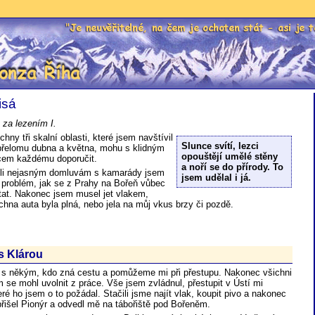
Je neuvěřitelné, na čem je ochoten stát - as
za Říha
isá
a lezením I.
hny tři skalní oblasti, které jsem navštívil
Slunce svítí, lezci
přelomu dubna a května, mohu s klidným
opouštějí umělé stěny
cem každému doporučit.
a noří se do přírody. To
li nejasným domluvám s kamarády jsem
jsem udělal i já.
 problém, jak se z Prahy na Bořeň vůbec
tat. Nakonec jsem musel jet vlakem,
chna auta byla plná, nebo jela na můj vkus brzy či pozdě.
s Klárou
u s někým, kdo zná cestu a pomůžeme mi při přestupu. Nakonec všichni
em se mohl uvolnit z práce. Vše jsem zvládnul, přestupit v Ústí mi
ré ho jsem o to požádal. Stačili jsme najít vlak, koupit pivo a nakonec
přišel Pionýr a odvedl mě na tábořiště pod Bořeněm.