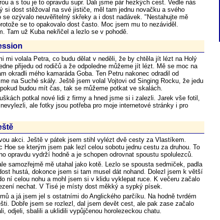
rou a s tou je to opravdu supr. Dali jsme pár hezkých cest. Vedle nás
rý si dost stěžoval na své jističe, měl tam jednu novačku a svého
 se ozývalo neuvěřitelný skřeky a i dost nadávek. "Nestahujte mě
protože se to opakovalo dost často. Moc jsem mu to nezáviděl.
m. Tam už Kuba nekřičel a lezlo se v pohodě.
ession
 mi volala Petra, co budu dělat v neděli, že by chtěla jít lézt na Holý
edne přijedu od rodičů a že odpoledne můžeme jít lézt. Mě se moc na
tam okradli mého kamaráda Goba. Ten Petru nakonec odradil od
sme na Suché skály. Ještě jsem volal Vojtovi od Singing Rocku, že jedu
e pokud budou mít čas, tak se můžeme potkat ve skalách.
škách potkal nové lidi z firmy a hned jsme si i zalezli. Jarek vše fotil,
evylezli, ale fotky jsou potřeba pro moje internetové stránky i pro
eště
vou akci. Ještě v pátek jsem stihl vylézt dvě cesty za Vlastíkem.
ec Hoe se kterým jsem pak lezl celou sobotu jednu cestu za druhou. To
oho opravdu vydrží hodně a je schopen odrovnat spoustu spolulezců.
ale samozřejmě mě utahal jako kotě. Lezlo se spousta sedmiček, padla
a dost hustá, dokonce jsem si tam musel dát nohand. Dolezl jsem k větší
 do ní celou nohu a mohl jsem si v klidu vyklepat ruce. K večeru začalo
lezení nechat. V Tisé je místy dost měkký a sypký písek.
omů a já jsem jel s ostatními do Anglického parčíku. Na hodně tvrdém
ešti. Dobře jsem se rozlezl, dal jsem devět cest, ale pak zase začalo
, odjeli, sbalili a uklidili vypůjčenou horolezeckou chatu.