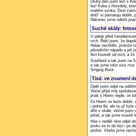
Druhý den jsem lezl s Klá
lezl Kuba z Horydoly, kte
malého synka. Dost často
dolů" si pamatuju dobře, 
Nakonec jsme odešli jina
Suché skály: fotos
V pátek před čarodejnicemi
vrch. Řekl jsem, že dopol
Holas nechtělo, protože 
původního nápadu a jeli j
lézt kousek od nich, a ž
Souhlasil a tak jsem na Su
a tak jsme toho sice moc n
Singing Rock.
Tisá: ve znamení d
Opět jsem odjel na oddílo
Večer přijel můj spolulez
jinak s Hoem nejde, on t
Za Hoem se lezlo dobře, 
i jedna 8a, ale ta už byl
díře v skále, vklínil jsem
pršet, a tak jsme museli 
Hoe v neděli ráno odjel d
písku se tu dá lézt i po d
prošet. Všeho jsme nechali