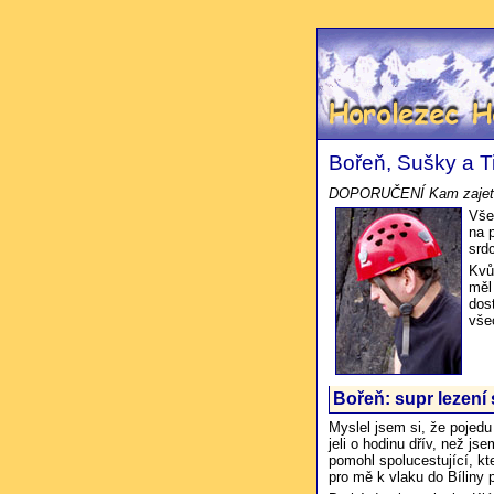
Slepý horolezec Hon
Bořeň, Sušky a T
DOPORUČENÍ Kam zajet z
Všec
na 
srd
Kvů
měl
dos
vše
Bořeň: supr lezení 
Myslel jsem si, že pojed
jeli o hodinu dřív, než js
pomohl spolucestující, kte
pro mě k vlaku do Bíliny 